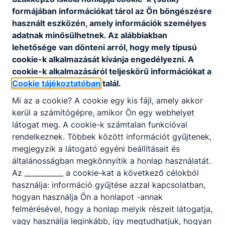
formájában információkat tárol az Ön böngészésre
Működési Szabályzata
használt eszközén, amely információk személyes
adatnak minősülhetnek. Az alábbiakban
lehetősége van dönteni arról, hogy mely típusú
Diákönkormányzat Szervezeti és Működési
cookie-k alkalmazását kívánja engedélyezni. A
Szabályzata
cookie-k alkalmazásáról teljeskörű információkat a
Letöltés
Cookie tájékoztatóban
talál.
Mi az a cookie? A cookie egy kis fájl, amely akkor
kerül a számítógépre, amikor Ön egy webhelyet
látogat meg. A cookie-k számtalan funkcióval
rendelkeznek. Többek között információt gyűjtenek,
megjegyzik a látogató egyéni beállításait és
Partnereink
általánosságban megkönnyítik a honlap használatát.
Az ___________ a cookie-kat a következő célokból
használja: információ gyűjtése azzal kapcsolatban,
hogyan használja Ön a honlapot -annak
felmérésével, hogy a honlap melyik részeit látogatja,
vagy használja leginkább, így megtudhatjuk, hogyan