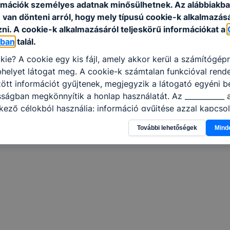
rmációk személyes adatnak minősülhetnek. Az alábbiakb
van dönteni arról, hogy mely típusú cookie-k alkalmazásá
ni. A cookie-k alkalmazásáról teljeskörű információkat a
óban
talál.
kie? A cookie egy kis fájl, amely akkor kerül a számítógép
helyet látogat meg. A cookie-k számtalan funkcióval rend
tt információt gyűjtenek, megjegyzik a látogató egyéni beá
sságban megkönnyítik a honlap használatát. Az ___________ 
kező célokból használja: információ gyűjtése azzal kapcso
nálja Ön a honlapot -annak felmérésével, hogy a honlap m
További lehetőségek
Mind
ogatja, vagy használja leginkább, így megtudhatjuk, hogyan
k Önnek még jobb felhasználói élményt, ha ismét meglátog
 honlap fejlesztése. Hogyan ellenőrizheti és hogyan tudja k
? Minden modern böngésző engedélyezi a cookie-k beállít
át. A legtöbb böngésző alapértelmezettként automatikusan
t, de ezek általában megváltoztathatók. Felhívjuk figyelmé
kie-k célja honlapunk használhatóságának és folyamataina
ése vagy lehetővé tétele, a cookie-k alkalmazásának