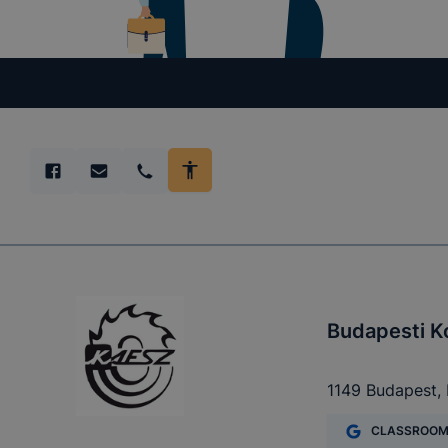
megakadályo
lesznek kép
tervezettől
Budapesti K
1149 Budapest, 
CLASSROO