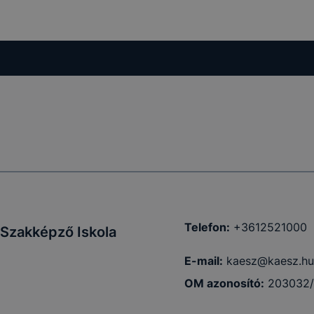
 nem
 a honlap a
Telefon:
+3612521000
 Szakképző Iskola
E-mail:
kaesz@kaesz.hu
OM azonosító:
203032