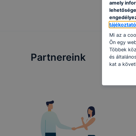
amely info
lehetősége 
engedélyez
tájékoztat
Mi az a coo
Ön egy web
Többek közö
Partnereink
és általáno
kat a követ
hogyan hasz
részeit lát
biztosítsun
oldalunkat,
cookie-kat
változtatás
a cookie-ka
mivel a coo
megkönnyít