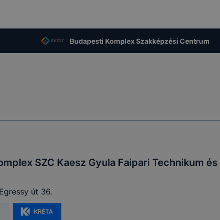
zása vagy törlése által előfordulhat, hogy felhasználóink
esek honlapunk funkcióinak teljes körű használatára, vagy
 eltérően fog működni böngészőjében.
Budapesti Komplex Szakképzési Centrum
omplex SZC Kaesz Gyula Faipari Technikum és
Egressy út 36.
M
KRÉTA