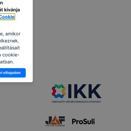
an
t kívánja
Cookie
re, amikor
elkeznek.
llításait
a cookie-
latban,
elyik
et elfogadom
atja
ikapcsolni a
ásának a
 elfogadja
t, hogy
k