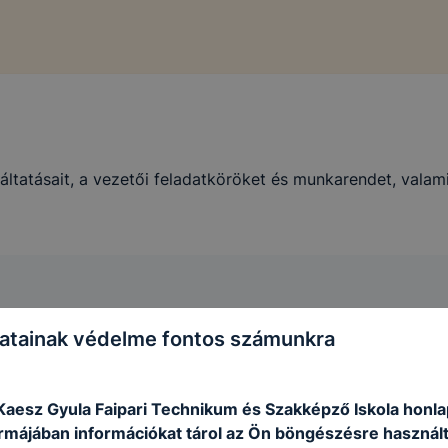
áltatásait, a vezetői feladatköröket és munkarendet, valam
-t
atainak védelme fontos számunkra
aesz Gyula Faipari Technikum és Szakképző Iskola honla
formájában információkat tárol az Ön böngészésre használ