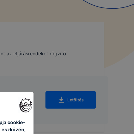
int az eljárásrendeket rögzítő
Letöltés
pja cookie-
t eszközén,