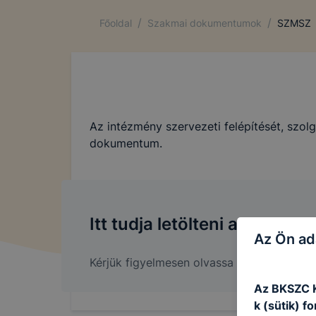
/
/
Főoldal
Szakmai dokumentumok
SZMSZ
Az intézmény szervezeti felépítését, szolg
dokumentum.
Itt tudja letölteni az SZMSZ
Az Ön ad
Kérjük figyelmesen olvassa el.
Az BKSZC K
k (sütik) 