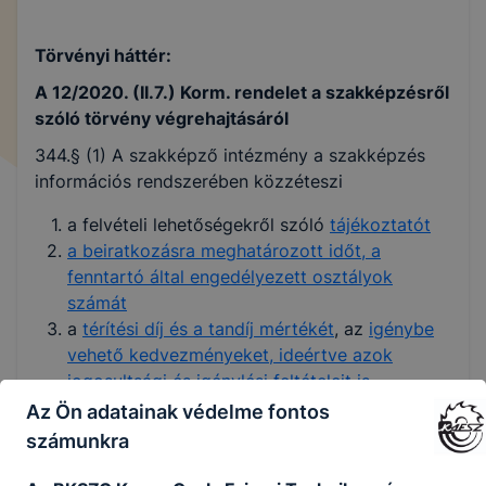
Törvényi háttér:
A 12/2020. (II.7.) Korm. rendelet a szakképzésről
szóló törvény végrehajtásáról
344.§ (1) A szakképző intézmény a szakképzés
információs rendszerében közzéteszi
a felvételi lehetőségekről szóló
tájékoztatót
a beiratkozásra meghatározott időt, a
fenntartó által engedélyezett osztályok
számát
a
térítési díj és a tandíj mértékét
, az
igénybe
vehető kedvezményeket, ideértve azok
jogosultsági és igénylési feltételeit is
a szakképző intézménnyel kapcsolatos –
Az Ön adatainak védelme fontos
nyilvános megállapításokat tartalmazó –
számunkra
vizsgálatok, ellenőrzések felsorolását, idejét
a szakképző intézmény
nyitvatartásának