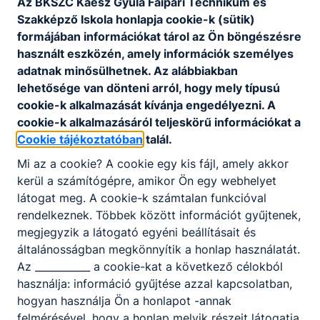
Az BKSZC Kaesz Gyula Faipari Technikum és
rendjét
,
éves munkaterv alapján a tanévben
Szakképző Iskola honlapja cookie-k (sütik)
tervezett jelentősebb rendezvények,
formájában információkat tárol az Ön böngészésre
események időpontjait
használt eszközén, amely információk személyes
a szakképző intézmény
szakmai programját
,
adatnak minősülhetnek. Az alábbiakban
szervezeti és működési szabályzatát
és
lehetősége van dönteni arról, hogy mely típusú
házirendjét
cookie-k alkalmazását kívánja engedélyezni. A
a betöltött munkakörök alapján az oktatók
cookie-k alkalmazásáról teljeskörű információkat a
végzettségét és szakképzettségét
Cookie tájékoztatóban
talál.
az osztályok számát és az egyes
Mi az a cookie? A cookie egy kis fájl, amely akkor
osztályokban a tanulók létszámát
kerül a számítógépre, amikor Ön egy webhelyet
a tanulók, illetve a
képzésben részt vevő
látogat meg. A cookie-k számtalan funkcióval
személyek le- és kimaradásával
,
rendelkeznek. Többek között információt gyűjtenek,
évfolyamismétlésével kapcsolatos adatokat
megjegyzik a látogató egyéni beállításait és
az osztályozó vizsga
tantárgyankénti,
általánosságban megkönnyítik a honlap használatát.
évfolyamonkénti követelményeit
, a
Az ___________ a cookie-kat a következő célokból
tanulmányok alatti vizsga tervezett idejét
használja: információ gyűjtése azzal kapcsolatban,
évenként feltüntetve az érettségi vizsga
hogyan használja Ön a honlapot -annak
átlageredményeit:
felmérésével, hogy a honlap melyik részeit látogatja,