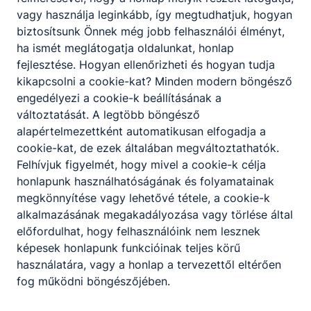
vagy használja leginkább, így megtudhatjuk, hogyan
vizsgaeredmények 2025
biztosítsunk Önnek még jobb felhasználói élményt,
vizsgaeredmények 2023
ha ismét meglátogatja oldalunkat, honlap
vizsgaeredmények 2022
fejlesztése. Hogyan ellenőrizheti és hogyan tudja
12. az
egyéb foglalkozás
igénybevételének
kikapcsolni a cookie-kat? Minden modern böngésző
lehetőségeit
engedélyezi a cookie-k beállításának a
változtatását. A legtöbb böngésző
13.
Eljárásrend az intézményben tanulók
alapértelmezettként automatikusan elfogadja a
bántalmazási eseteinek kivizsgálására és
cookie-kat, de ezek általában megváltoztathatók.
kezelésére
Felhívjuk figyelmét, hogy mivel a cookie-k célja
honlapunk használhatóságának és folyamatainak
megkönnyítése vagy lehetővé tétele, a cookie-k
alkalmazásának megakadályozása vagy törlése által
előfordulhat, hogy felhasználóink nem lesznek
képesek honlapunk funkcióinak teljes körű
Partnereink
használatára, vagy a honlap a tervezettől eltérően
fog működni böngészőjében.