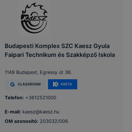
Budapesti Komplex SZC Kaesz Gyula
Faipari Technikum és Szakképző Iskola
1149 Budapest, Egressy út 36.
CLASSROOM
KRÉTA
Telefon:
+3612521000
E-mail:
kaesz@kaesz.hu
OM azonosító:
203032/006