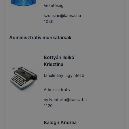
Vezetőség
szucsine@kaesz.hu
1040
Adminisztratív munkatársak
Bottyán Ildikó
Krisztina
tanulmányi ügyintéző
Adminisztratív
nyilvantarto@kaesz.hu
1120
Balogh Andrea