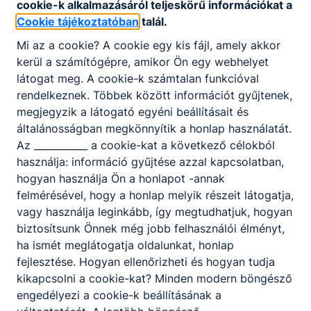
cookie-k alkalmazásáról teljeskörű információkat a
Szecsvai László
Cookie tájékoztatóban
talál.
Gábor
Mi az a cookie? A cookie egy kis fájl, amely akkor
portás
kerül a számítógépre, amikor Ön egy webhelyet
látogat meg. A cookie-k számtalan funkcióval
Technikai
rendelkeznek. Többek között információt gyűjtenek,
megjegyzik a látogató egyéni beállításait és
általánosságban megkönnyítik a honlap használatát.
Szemánszki Attila
Az ___________ a cookie-kat a következő célokból
használja: információ gyűjtése azzal kapcsolatban,
gondnok
hogyan használja Ön a honlapot -annak
felmérésével, hogy a honlap melyik részeit látogatja,
Technikai
vagy használja leginkább, így megtudhatjuk, hogyan
biztosítsunk Önnek még jobb felhasználói élményt,
gondnoksag@kaesz.h
u
ha ismét meglátogatja oldalunkat, honlap
1080
fejlesztése. Hogyan ellenőrizheti és hogyan tudja
kikapcsolni a cookie-kat? Minden modern böngésző
engedélyezi a cookie-k beállításának a
Székely Lajos