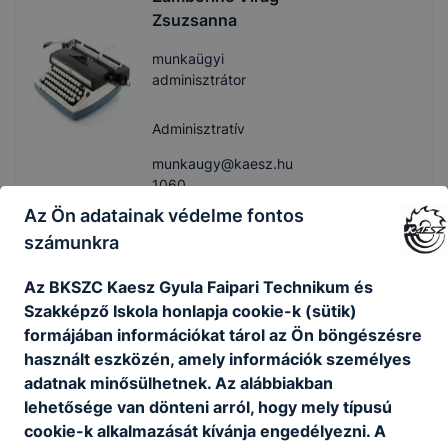
Zsuzsanna
munkaügyi
adminisztrátor
Adminisztratív
munkaugy@kaesz.hu
1060
Az Ön adatainak védelme fontos
Technikai munkatársak
számunkra
Az BKSZC Kaesz Gyula Faipari Technikum és
Rákosi Tamás Péter
Szakképző Iskola honlapja cookie-k (sütik)
formájában információkat tárol az Ön böngészésre
portás
használt eszközén, amely információk személyes
adatnak minősülhetnek. Az alábbiakban
Technikai
lehetősége van dönteni arról, hogy mely típusú
cookie-k alkalmazását kívánja engedélyezni. A