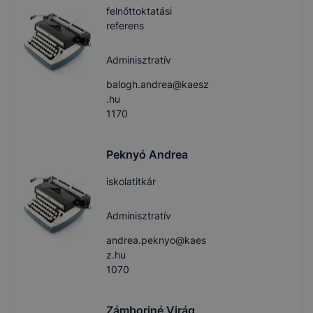
felnőttoktatási
referens
Adminisztratív
balogh.andrea@kaesz
.hu
1170
Peknyó Andrea
iskolatitkár
Adminisztratív
andrea.peknyo@kaes
z.hu
1070
Zámboriné Virág