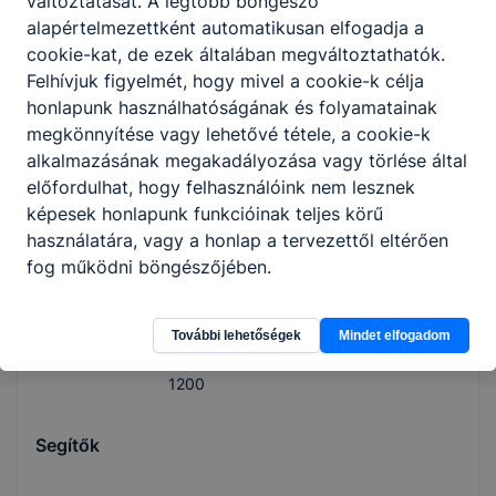
változtatását. A legtöbb böngésző
könyvtáros,
alapértelmezettként automatikusan elfogadja a
rendszergazda
cookie-kat, de ezek általában megváltoztathatók.
Felhívjuk figyelmét, hogy mivel a cookie-k célja
Technikai
honlapunk használhatóságának és folyamatainak
megkönnyítése vagy lehetővé tétele, a cookie-k
szekelylajos@kaesz.h
alkalmazásának megakadályozása vagy törlése által
u
1150
előfordulhat, hogy felhasználóink nem lesznek
képesek honlapunk funkcióinak teljes körű
használatára, vagy a honlap a tervezettől eltérően
Vácz Tibor
fog működni böngészőjében.
műszaki dolgozó
További lehetőségek
Mindet elfogadom
Technikai
1200
Segítők