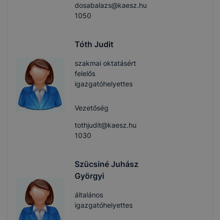
dosabalazs@kaesz.hu
1050
Tóth Judit
szakmai oktatásért
felelős
igazgatóhelyettes
Vezetőség
tothjudit@kaesz.hu
1030
Szücsiné Juhász
Györgyi
általános
igazgatóhelyettes