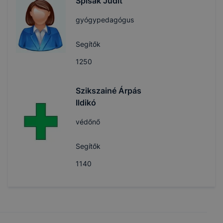
Spisák Judit
gyógypedagógus
Segítők
1250
Szikszainé Árpás
Ildikó
védőnő
Segítők
1140