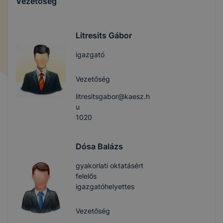
Vezetőség
Litresits Gábor
igazgató
Vezetőség
litresitsgabor@kaesz.h
u
1020
Dósa Balázs
gyakorlati oktatásért
felelős
igazgatóhelyettes
Vezetőség