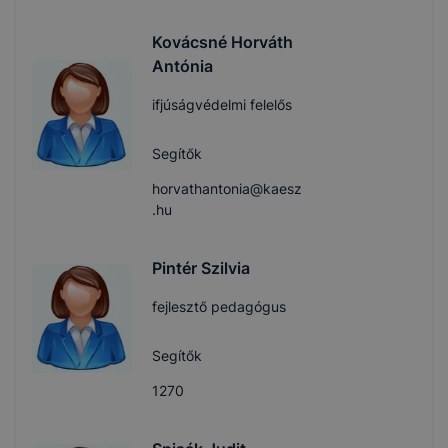
Kovácsné Horváth
Antónia
ifjúságvédelmi felelős
Segítők
horvathantonia@kaesz
.hu
Pintér Szilvia
fejlesztő pedagógus
Segítők
1270