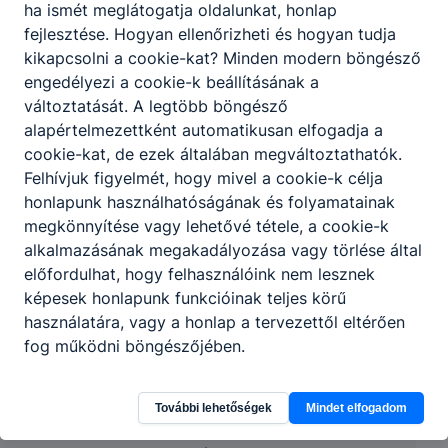
ha ismét meglátogatja oldalunkat, honlap
fejlesztése. Hogyan ellenőrizheti és hogyan tudja
kikapcsolni a cookie-kat? Minden modern böngésző
engedélyezi a cookie-k beállításának a
változtatását. A legtöbb böngésző
alapértelmezettként automatikusan elfogadja a
cookie-kat, de ezek általában megváltoztathatók.
Felhívjuk figyelmét, hogy mivel a cookie-k célja
honlapunk használhatóságának és folyamatainak
megkönnyítése vagy lehetővé tétele, a cookie-k
alkalmazásának megakadályozása vagy törlése által
előfordulhat, hogy felhasználóink nem lesznek
képesek honlapunk funkcióinak teljes körű
használatára, vagy a honlap a tervezettől eltérően
fog működni böngészőjében.
Budapesti Komplex SZC Kaesz Gyula
Faipari Technikum és Szakképző Iskola
További lehetőségek
Mindet elfogadom