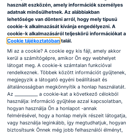
használt eszközén, amely információk személyes
Letöltés
adatnak minősülhetnek. Az alábbiakban
lehetősége van dönteni arról, hogy mely típusú
Tűzvédelmi szabályzat
cookie-k alkalmazását kívánja engedélyezni. A
Letöltés
cookie-k alkalmazásáról teljeskörű információkat a
Cookie tájékoztatóban
talál.
Mi az a cookie? A cookie egy kis fájl, amely akkor
kerül a számítógépre, amikor Ön egy webhelyet
látogat meg. A cookie-k számtalan funkcióval
rendelkeznek. Többek között információt gyűjtenek,
Partnereink
megjegyzik a látogató egyéni beállításait és
általánosságban megkönnyítik a honlap használatát.
Az ___________ a cookie-kat a következő célokból
használja: információ gyűjtése azzal kapcsolatban,
hogyan használja Ön a honlapot -annak
felmérésével, hogy a honlap melyik részeit látogatja,
vagy használja leginkább, így megtudhatjuk, hogyan
biztosítsunk Önnek még jobb felhasználói élményt,