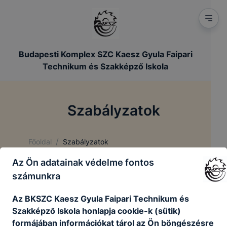
Budapesti Komplex SZC Kaesz Gyula Faipari
Technikum és Szakképző Iskola
Szabályzatok
/
Főoldal
Szabályzatok
Az Ön adatainak védelme fontos
számunkra
Szabályzatok
Az BKSZC Kaesz Gyula Faipari Technikum és
Szakképző Iskola honlapja cookie-k (sütik)
Munkavédelmi szabályzat
formájában információkat tárol az Ön böngészésre