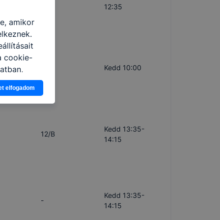
-
12:35
re, amikor
elkeznek.
llításait
a cookie-
9/A
Kedd 10:00
latban,
elyik
et elfogadom
atja
ikapcsolni a
ásának a
Kedd 13:35-
12/B
 elfogadja
14:15
t, hogy
k
 nem
Kedd 13:35-
 a honlap a
-
14:15