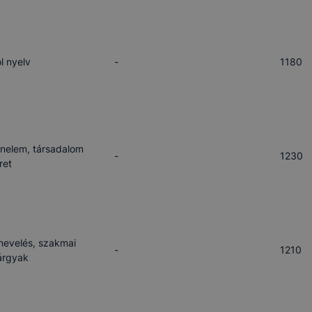
l nyelv
-
1180
énelem, társadalom
-
1230
ret
nevelés, szakmai
-
1210
árgyak