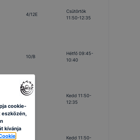
Csütörtök
4/12E
11:50-12:35
Hétfő 09:45-
10/B
10:40
Kedd 11:50-
11/A
12:35
pja cookie-
t eszközén,
an
t kívánja
Cookie
Kedd 11:50-