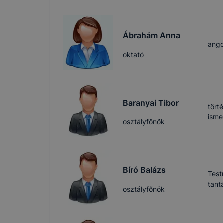
Ábrahám Anna
ango
oktató
Baranyai Tibor
tört
isme
osztályfőnök
Bíró Balázs
Test
tant
osztályfőnök