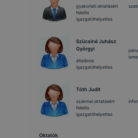
gyakorlati oktatásért
szak
felelős
igazgatóhelyettes
Szücsiné Juhász
Györgyi
pénz
isme
általános
igazgatóhelyettes
Tóth Judit
szakmai oktatásért
info
felelős
igazgatóhelyettes
Oktatók