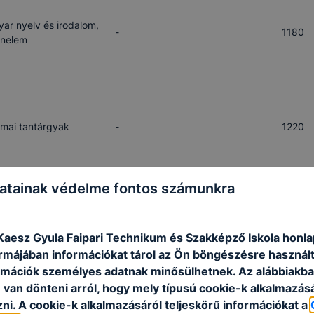
ar nyelv és irodalom,
-
1180
énelem
mai tantárgyak
-
1220
atainak védelme fontos számunkra
evelés, földrajz,
-
1210
yar-kommunikáció
aesz Gyula Faipari Technikum és Szakképző Iskola honla
formájában információkat tárol az Ön böngészésre használ
rmációk személyes adatnak minősülhetnek. Az alábbiakb
van dönteni arról, hogy mely típusú cookie-k alkalmazásá
ni. A cookie-k alkalmazásáról teljeskörű információkat a