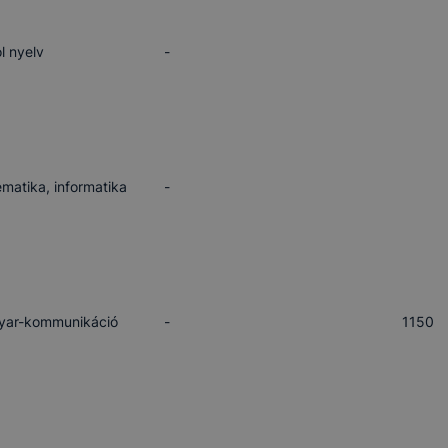
l nyelv
-
matika, informatika
-
yar-kommunikáció
-
1150