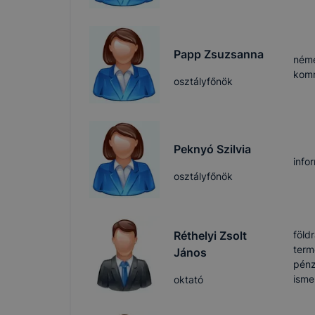
Papp Zsuzsanna
néme
kom
osztályfőnök
Peknyó Szilvia
info
osztályfőnök
földr
Réthelyi Zsolt
term
János
pénz
isme
oktató