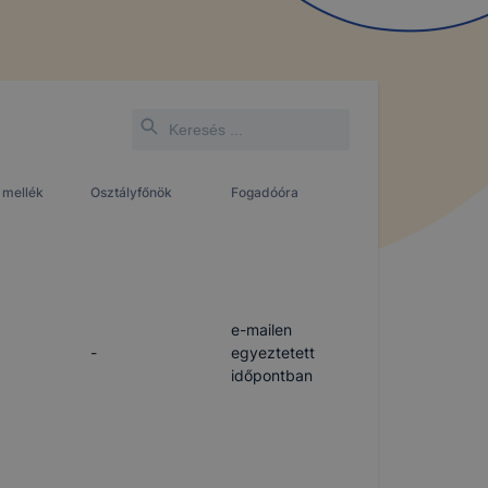
 mellék
Osztályfőnök
Fogadóóra
e-mailen
-
egyeztetett
időpontban