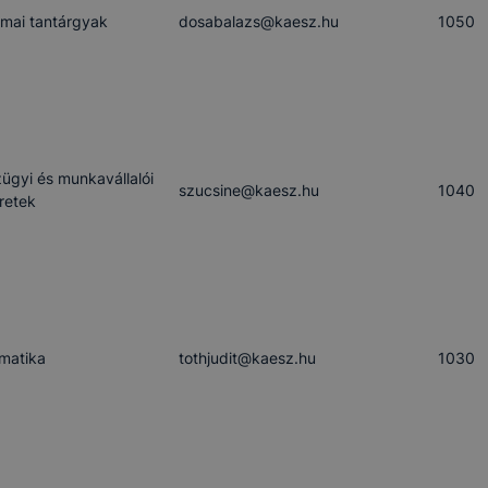
mai tantárgyak
dosabalazs​@kaesz.hu
1050
ügyi és munkavállalói
szucsine​@kaesz.hu
1040
retek
rmatika
tothjudit​@kaesz.hu
1030