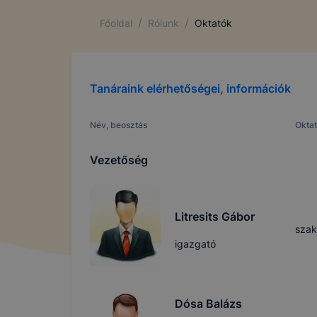
/
/
Főoldal
Rólunk
Oktatók
Tanáraink elérhetőségei, információk
Név, beosztás
Oktat
Vezetőség
Litresits Gábor
szak
igazgató
Dósa Balázs