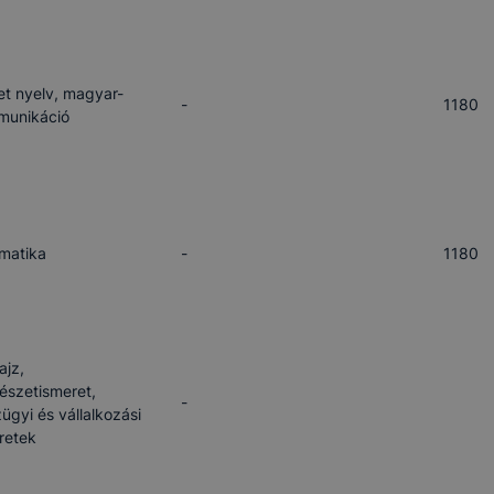
t nyelv, magyar-
-
1180
munikáció
rmatika
-
1180
ajz,
észetismeret,
-
ügyi és vállalkozási
retek