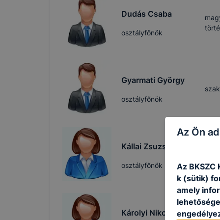
Dudás Csaba
magy
tört
osztályfőnök
Gyarmati György
szak
osztályfőnök
Az Ön ad
Kállai Zsuzsanna
testn
mag
osztályfőnök
Az BKSZC K
k (sütik) 
amely info
lehetősége 
Károlyi Nikoletta
engedélyez