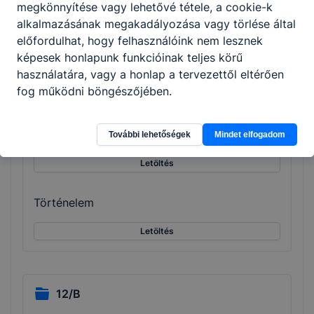
megkönnyítése vagy lehetővé tétele, a cookie-k
alkalmazásának megakadályozása vagy törlése által
Csatolt fájlok
előfordulhat, hogy felhasználóink nem lesznek
képesek honlapunk funkcióinak teljes körű
Faipari CAD és CNC technológia
használatára, vagy a honlap a tervezettől eltérően
fog működni böngészőjében.
Letöltés
Magyar nyelv és irodalom
További lehetőségek
Mindet elfogadom
Letöltés
Történelem
Letöltés
12/B