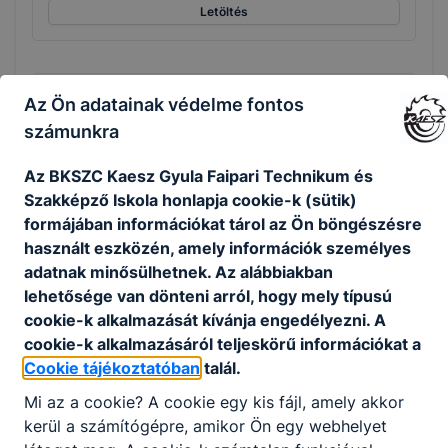
Letöltés
11/A
Az Ön adatainak védelme fontos
számunkra
Csatolt fájlok
Az BKSZC Kaesz Gyula Faipari Technikum és
Szakképző Iskola honlapja cookie-k (sütik)
Digitális kultúra
formájában információkat tárol az Ön böngészésre
használt eszközén, amely információk személyes
Letöltés
adatnak minősülhetnek. Az alábbiakban
lehetősége van dönteni arról, hogy mely típusú
Faipari CAD és CNC technológia
cookie-k alkalmazását kívánja engedélyezni. A
cookie-k alkalmazásáról teljeskörű információkat a
Letöltés
Cookie tájékoztatóban
talál.
Mi az a cookie? A cookie egy kis fájl, amely akkor
Integratív ismeretek
kerül a számítógépre, amikor Ön egy webhelyet