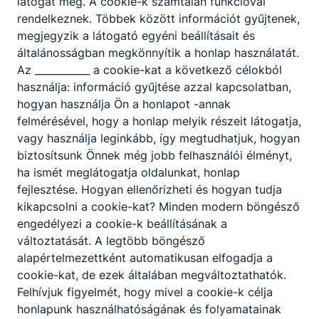
látogat meg. A cookie-k számtalan funkcióval
Letöltés
rendelkeznek. Többek között információt gyűjtenek,
megjegyzik a látogató egyéni beállításait és
Magyar nyelv és irodalom
általánosságban megkönnyítik a honlap használatát.
Az ___________ a cookie-kat a következő célokból
Letöltés
használja: információ gyűjtése azzal kapcsolatban,
hogyan használja Ön a honlapot -annak
felmérésével, hogy a honlap melyik részeit látogatja,
11/B
vagy használja leginkább, így megtudhatjuk, hogyan
biztosítsunk Önnek még jobb felhasználói élményt,
ha ismét meglátogatja oldalunkat, honlap
Csatolt fájlok
fejlesztése. Hogyan ellenőrizheti és hogyan tudja
kikapcsolni a cookie-kat? Minden modern böngésző
Magyar nyelv és irodalom
engedélyezi a cookie-k beállításának a
változtatását. A legtöbb böngésző
Letöltés
alapértelmezettként automatikusan elfogadja a
cookie-kat, de ezek általában megváltoztathatók.
Felhívjuk figyelmét, hogy mivel a cookie-k célja
12/A
honlapunk használhatóságának és folyamatainak