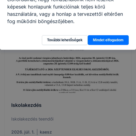
Minden szerdán 8:00-12:00-ig
képesek honlapunk funkcióinak teljes körű
használatára, vagy a honlap a tervezettől eltérően
2026. júl. 2.
kaesz
fog működni böngészőjében.
További lehetőségek
Mindet elfogadom
Iskolakezdés
Iskolakezdés teendői
2026. júl. 1.
kaesz