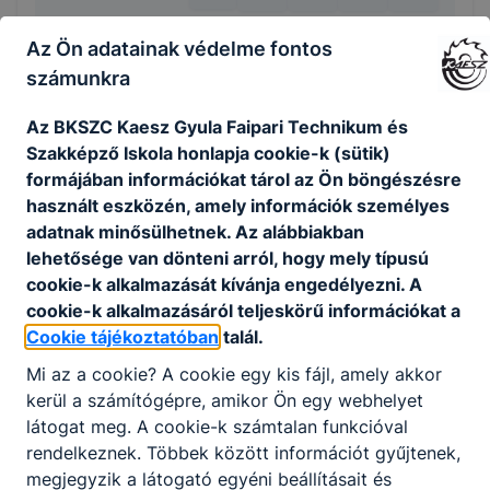
Az Ön adatainak védelme fontos
számunkra
KAPCSOLÓDÓ HÍREK
Az BKSZC Kaesz Gyula Faipari Technikum és
Szakképző Iskola honlapja cookie-k (sütik)
formájában információkat tárol az Ön böngészésre
használt eszközén, amely információk személyes
adatnak minősülhetnek. Az alábbiakban
lehetősége van dönteni arról, hogy mely típusú
cookie-k alkalmazását kívánja engedélyezni. A
cookie-k alkalmazásáról teljeskörű információkat a
Cookie tájékoztatóban
talál.
Mi az a cookie? A cookie egy kis fájl, amely akkor
kerül a számítógépre, amikor Ön egy webhelyet
látogat meg. A cookie-k számtalan funkcióval
DUE Kommunikációs and Média Szaktábor
rendelkeznek. Többek között információt gyűjtenek,
megjegyzik a látogató egyéni beállításait és