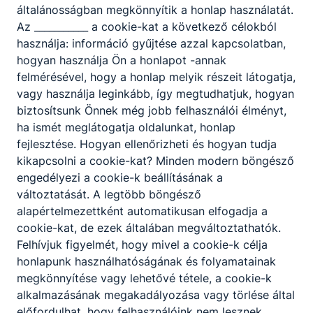
Nagy megtiszteltetés és büszkeség számunkra, hogy
általánosságban megkönnyítik a honlap használatát.
iskolánk két tanulója, Islai Noémi és Stadinger Márton
Az ___________ a cookie-kat a következő célokból
János képviselhetett minket Magyarország legnagyobb
használja: információ gyűjtése azzal kapcsolatban,
és legrégebbi médiatáborában.
hogyan használja Ön a honlapot -annak
felmérésével, hogy a honlap melyik részeit látogatja,
2026. júl. 24.
kaesz
vagy használja leginkább, így megtudhatjuk, hogyan
biztosítsunk Önnek még jobb felhasználói élményt,
ha ismét meglátogatja oldalunkat, honlap
fejlesztése. Hogyan ellenőrizheti és hogyan tudja
kikapcsolni a cookie-kat? Minden modern böngésző
engedélyezi a cookie-k beállításának a
változtatását. A legtöbb böngésző
alapértelmezettként automatikusan elfogadja a
cookie-kat, de ezek általában megváltoztathatók.
Felhívjuk figyelmét, hogy mivel a cookie-k célja
honlapunk használhatóságának és folyamatainak
megkönnyítése vagy lehetővé tétele, a cookie-k
NYÁRI ÜGYELETI REND 2026.
alkalmazásának megakadályozása vagy törlése által
előfordulhat, hogy felhasználóink nem lesznek