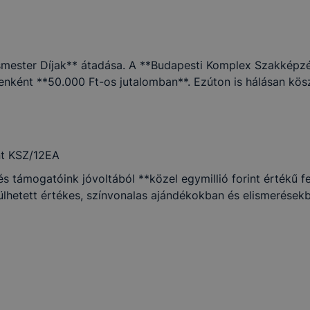
mester Díjak** átadása. A **Budapesti Komplex Szakképzé
nként **50.000 Ft-os jutalomban**. Ezúton is hálásan kös
nt KSZ/12EA
 támogatóink jóvoltából **közel egymillió forint értékű fe
lhetett értékes, színvonalas ajándékokban és elismerések