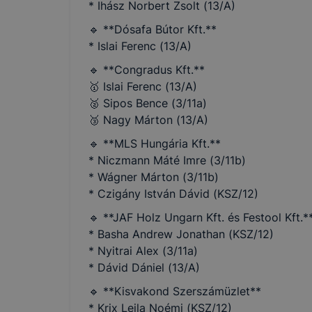
* Ihász Norbert Zsolt (13/A)
🔹 **Dósafa Bútor Kft.**
* Islai Ferenc (13/A)
🔹 **Congradus Kft.**
🥇 Islai Ferenc (13/A)
🥈 Sipos Bence (3/11a)
🥉 Nagy Márton (13/A)
🔹 **MLS Hungária Kft.**
* Niczmann Máté Imre (3/11b)
* Wágner Márton (3/11b)
* Czigány István Dávid (KSZ/12)
🔹 **JAF Holz Ungarn Kft. és Festool Kft.*
* Basha Andrew Jonathan (KSZ/12)
* Nyitrai Alex (3/11a)
* Dávid Dániel (13/A)
🔹 **Kisvakond Szerszámüzlet**
* Krix Leila Noémi (KSZ/12)