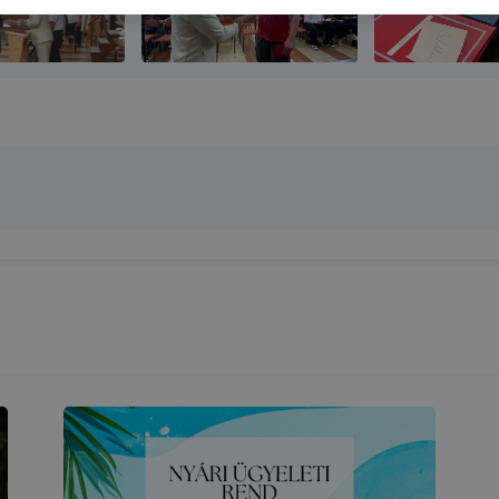
k Önnek még jobb felhasználói élményt, ha ismét meglátog
 honlap fejlesztése. Hogyan ellenőrizheti és hogyan tudja k
? Minden modern böngésző engedélyezi a cookie-k beállít
át. A legtöbb böngésző alapértelmezettként automatikusan
t, de ezek általában megváltoztathatók. Felhívjuk figyelmé
kie-k célja honlapunk használhatóságának és folyamataina
ése vagy lehetővé tétele, a cookie-k alkalmazásának
zása vagy törlése által előfordulhat, hogy felhasználóink
esek honlapunk funkcióinak teljes körű használatára, vagy
 eltérően fog működni böngészőjében.