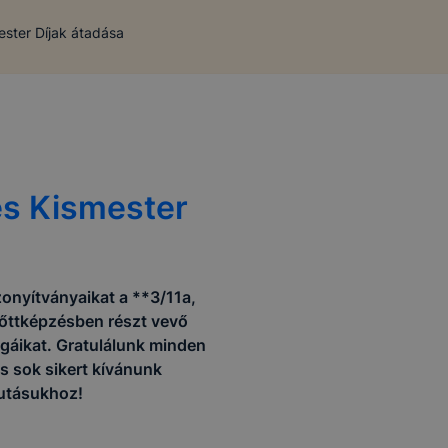
ester Díjak átadása
és Kismester
zonyítványaikat a **3/11a,
lnőttképzésben részt vevő
zsgáikat. Gratulálunk minden
s sok sikert kívánunk
futásukhoz!