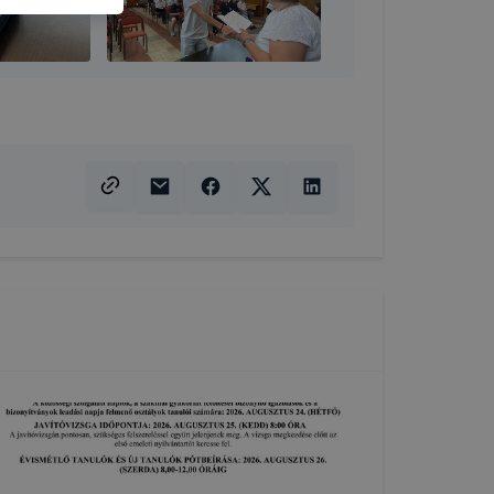
atja
ikapcsolni a
ásának a
 elfogadja
t, hogy
k
 nem
 a honlap a