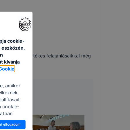
pja cookie-
t eszközén,
an
ez, és hogy értékes felajánlásaikkal még
t kívánja
Cookie
re, amikor
elkeznek.
llításait
a cookie-
latban,
elyik
et elfogadom