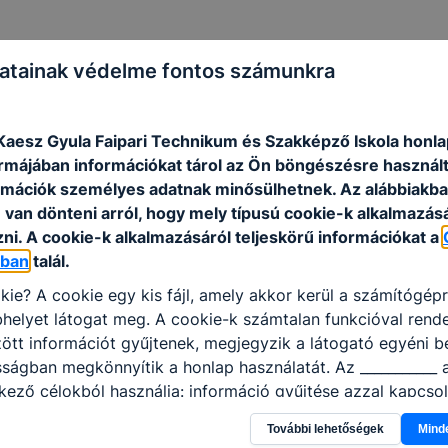
atainak védelme fontos számunkra
aesz Gyula Faipari Technikum és Szakképző Iskola honla
formájában információkat tárol az Ön böngészésre használ
rmációk személyes adatnak minősülhetnek. Az alábbiakb
 hozzájárultak tanulóink szakmai munkájának elismeréséh
van dönteni arról, hogy mely típusú cookie-k alkalmazásá
ni. A cookie-k alkalmazásáról teljeskörű információkat a
égzett tanulónknak! Büszkék vagyunk rátok!
óban
talál.
kie? A cookie egy kis fájl, amely akkor kerül a számítógép
helyet látogat meg. A cookie-k számtalan funkcióval rend
tt információt gyűjtenek, megjegyzik a látogató egyéni beá
sságban megkönnyítik a honlap használatát. Az ___________ 
kező célokból használja: információ gyűjtése azzal kapcso
nálja Ön a honlapot -annak felmérésével, hogy a honlap m
További lehetőségek
Mind
ogatja, vagy használja leginkább, így megtudhatjuk, hogyan