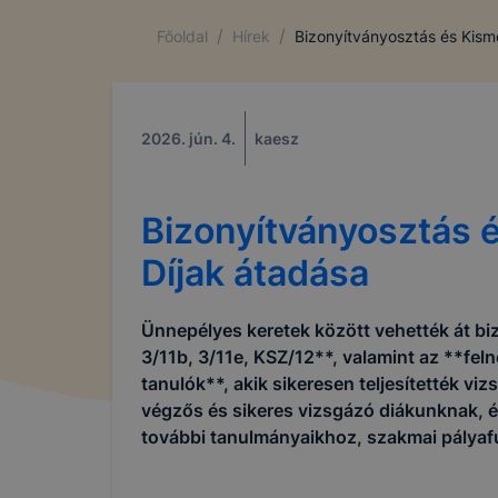
/
/
Főoldal
Hírek
Bizonyítványosztás és Kism
2026. jún. 4.
kaesz
Bizonyítványosztás 
Díjak átadása
Ünnepélyes keretek között vehették át bi
3/11b, 3/11e, KSZ/12**, valamint az **fe
tanulók**, akik sikeresen teljesítették vi
végzős és sikeres vizsgázó diákunknak, é
további tanulmányaikhoz, szakmai pálya