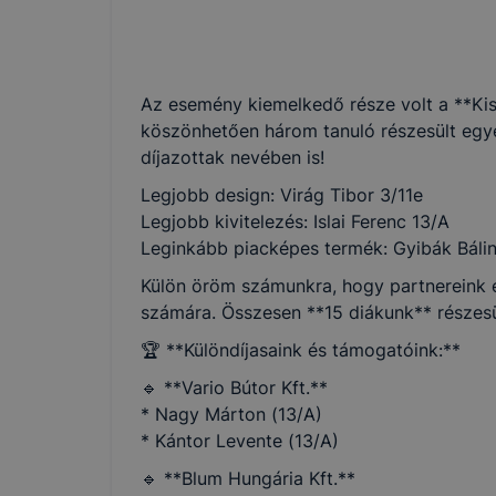
Az esemény kiemelkedő része volt a **Kis
köszönhetően három tanuló részesült egye
díjazottak nevében is!
Legjobb design: Virág Tibor 3/11e
Legjobb kivitelezés: Islai Ferenc 13/A
Leginkább piacképes termék: Gyibák Báli
Külön öröm számunkra, hogy partnereink és
számára. Összesen **15 diákunk** részesü
🏆 **Különdíjasaink és támogatóink:**
🔹 **Vario Bútor Kft.**
* Nagy Márton (13/A)
* Kántor Levente (13/A)
🔹 **Blum Hungária Kft.**