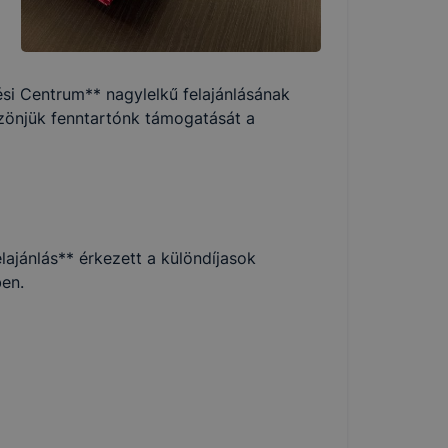
si Centrum** nagylelkű felajánlásának
zönjük fenntartónk támogatását a
lajánlás** érkezett a különdíjasok
ben.