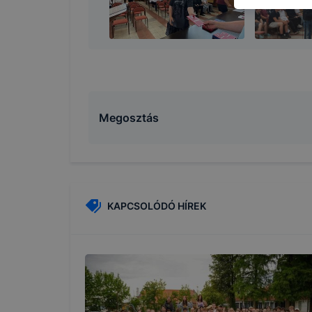
biztosítsun
oldalunkat,
cookie-kat
változtatás
a cookie-ka
mivel a coo
megkönnyít
Megosztás
megakadályo
lesznek kép
tervezettől
KAPCSOLÓDÓ HÍREK