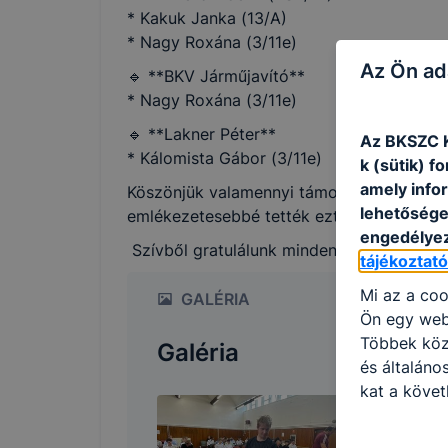
* Kakuk Janka (13/A)
* Nagy Roxána (3/11e)
Az Ön ad
🔹 **BKV Járműjavító**
* Nagy Roxána (3/11e)
🔹 **Lakner Péter**
Az BKSZC K
* Kálomista Gábor (3/11e)
k (sütik) 
amely info
Köszönjük valamennyi támogatónknak, hogy
lehetősége 
emlékezetesebbé tették ezt a napot!
engedélyez
Szívből gratulálunk minden díjazott és v
tájékoztat
Mi az a coo
GALÉRIA
Ön egy web
Többek közö
Galéria
és általáno
kat a követ
hogyan hasz
részeit lát