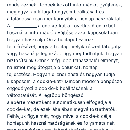
rendelkeznek. Többek között információt gyűjtenek,
2026. júl. 2.
kaesz
megjegyzik a látogató egyéni beállításait és
általánosságban megkönnyítik a honlap használatát.
Az ___________ a cookie-kat a következő célokból
használja: információ gyűjtése azzal kapcsolatban,
hogyan használja Ön a honlapot -annak
felmérésével, hogy a honlap melyik részeit látogatja,
vagy használja leginkább, így megtudhatjuk, hogyan
biztosítsunk Önnek még jobb felhasználói élményt,
ha ismét meglátogatja oldalunkat, honlap
fejlesztése. Hogyan ellenőrizheti és hogyan tudja
kikapcsolni a cookie-kat? Minden modern böngésző
engedélyezi a cookie-k beállításának a
Iskolakezdés
változtatását. A legtöbb böngésző
alapértelmezettként automatikusan elfogadja a
Iskolakezdés teendői
cookie-kat, de ezek általában megváltoztathatók.
Felhívjuk figyelmét, hogy mivel a cookie-k célja
2026. júl. 1.
kaesz
honlapunk használhatóságának és folyamatainak
megkönnyítése vagy lehetővé tétele, a cookie-k