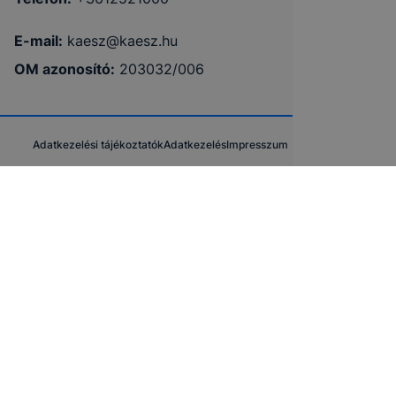
E-mail:
kaesz@kaesz.hu
OM azonosító:
203032/006
Adatkezelési tájékoztatók
Adatkezelés
Impresszum