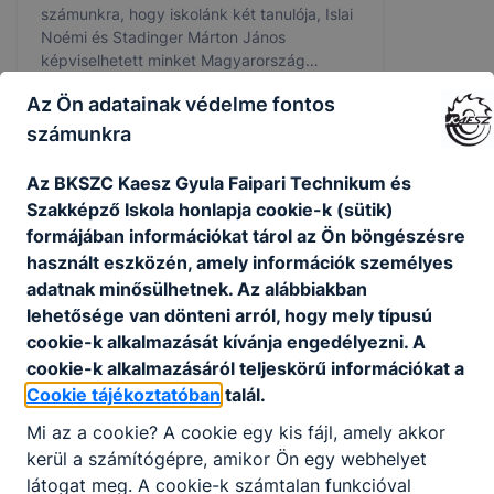
számunkra, hogy iskolánk két tanulója, Islai
Noémi és Stadinger Márton János
képviselhetett minket Magyarország
legnagyobb és legrégebbi médiatáborában.
Az Ön adatainak védelme fontos
2026. júl. 24.
kaesz
számunkra
Az BKSZC Kaesz Gyula Faipari Technikum és
Szakképző Iskola honlapja cookie-k (sütik)
formájában információkat tárol az Ön böngészésre
használt eszközén, amely információk személyes
adatnak minősülhetnek. Az alábbiakban
lehetősége van dönteni arról, hogy mely típusú
cookie-k alkalmazását kívánja engedélyezni. A
cookie-k alkalmazásáról teljeskörű információkat a
Cookie tájékoztatóban
talál.
Mi az a cookie? A cookie egy kis fájl, amely akkor
NYÁRI ÜGYELETI REND 2026.
kerül a számítógépre, amikor Ön egy webhelyet
Minden szerdán 8:00-12:00-ig
látogat meg. A cookie-k számtalan funkcióval