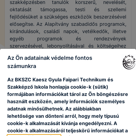
szakképzésben tanulók korszerű, nevelését,
oktatását támogassa, testi és szellemi
fejlődésüket a szükséges eszközök beszerzésével
elősegítse. Az Alapítvány szabadidős programok,
kirándulások, családi napok, vetélkedők, illetve
egyéb programok és rendezvények
szervezésével, lebonyolításával és költségeihez
való hozzájárulásával elősegíti a tanulók
Az Ön adatainak védelme fontos
készségeinek, képességeinek a fejlesztését.
számunkra
Mindezek mellett az Alapítvány a hátrányos
helyzetű fiatalok számára szakmai képzések,
Az BKSZC Kaesz Gyula Faipari Technikum és
illetve egyéb felkészítők szervezésével hozzájárul
Szakképző Iskola honlapja cookie-k (sütik)
ahhoz, hogy ezek a fiatalok a munkaerőpiaci
formájában információkat tárol az Ön böngészésre
igényeknek megfelelő képzésben részesüljenek.
használt eszközén, amely információk személyes
Segítsünk együtt a szakképzésben tanulók
adatnak minősülhetnek. Az alábbiakban
oktatási színvonalának további javításában!
lehetősége van dönteni arról, hogy mely típusú
cookie-k alkalmazását kívánja engedélyezni. A
Ön a támogatásával hozzájárulhat, ahhoz hogy a
cookie-k alkalmazásáról teljeskörű információkat a
szociális alapon rászoruló fiatalok számára jobb