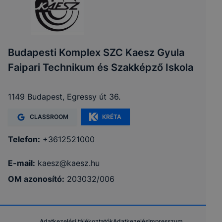
Budapesti Komplex SZC Kaesz Gyula
Faipari Technikum és Szakképző Iskola
1149 Budapest, Egressy út 36.
CLASSROOM
KRÉTA
Telefon:
+3612521000
E-mail:
kaesz@kaesz.hu
OM azonosító:
203032/006
Adatkezelési tájékoztatók
Adatkezelés
Impresszum