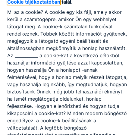
Cookie tájékoztatóban
talál.
lehetőségeket teremthessünk.
Kérjük, amennyiben lehetősége van arra segítse
Mi az a cookie? A cookie egy kis fájl, amely akkor
tanulóink oktatási színvonalának emelését.
kerül a számítógépre, amikor Ön egy webhelyet
látogat meg. A cookie-k számtalan funkcióval
Bankszámlaszám: 10300002-13531181-
rendelkeznek. Többek között információt gyűjtenek,
00024900
megjegyzik a látogató egyéni beállításait és
Székhely: 1211 Budapest, Tanműhely köz 7.
általánosságban megkönnyítik a honlap használatát.
Adószám: 19369349-2-43
Az ___________ a cookie-kat a következő célokból
Közlemény rovatba írja be iskolánk nevét: Kaesz
használja: információ gyűjtése azzal kapcsolatban,
hogyan használja Ön a honlapot -annak
felmérésével, hogy a honlap melyik részeit látogatja,
Nagylelkű támogatását nagyon köszönjük!
vagy használja leginkább, így megtudhatjuk, hogyan
biztosítsunk Önnek még jobb felhasználói élményt,
ha ismét meglátogatja oldalunkat, honlap
fejlesztése. Hogyan ellenőrizheti és hogyan tudja
kikapcsolni a cookie-kat? Minden modern böngésző
engedélyezi a cookie-k beállításának a
változtatását. A legtöbb böngésző